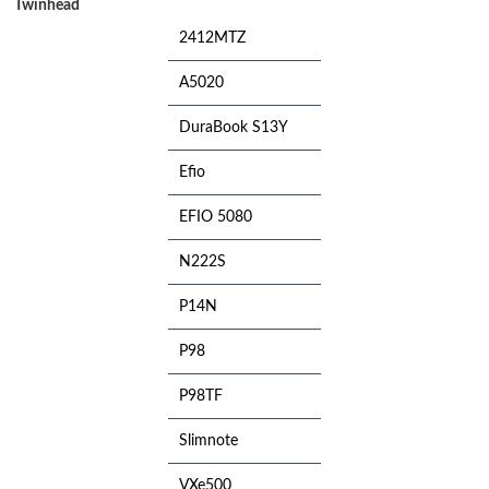
Twinhead
2412MTZ
A5020
DuraBook S13Y
Efio
EFIO 5080
N222S
P14N
P98
P98TF
Slimnote
VXe500