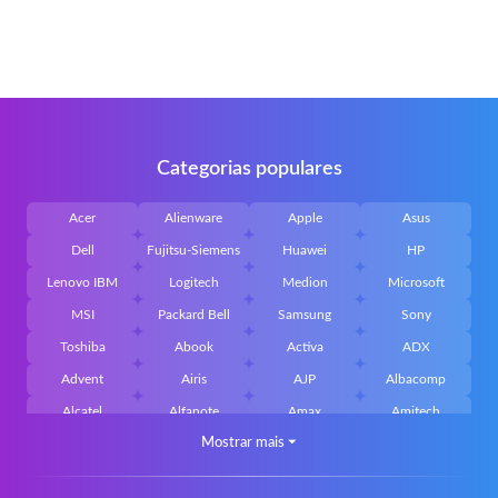
Categorias populares
Acer
Alienware
Apple
Asus
Dell
Fujitsu-Siemens
Huawei
HP
Lenovo IBM
Logitech
Medion
Microsoft
MSI
Packard Bell
Samsung
Sony
Toshiba
Abook
Activa
ADX
Advent
Airis
AJP
Albacomp
Alcatel
Alfanote
Amax
Amitech
Mostrar mais
⏷
AOpen
Archos
Aristo
Arteck
Averatec
Bacoc
Belinea
Belkin