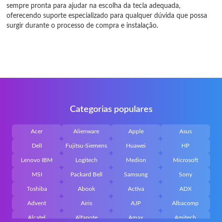
sempre pronta para ajudar na escolha da tecla adequada,
oferecendo suporte especializado para qualquer dúvida que possa
surgir durante o processo de compra e instalação.
Categorias populares
Acer
Alienware
Apple
Asus
Dell
Fujitsu-Siemens
Huawei
HP
Lenovo IBM
Logitech
Medion
Microsoft
MSI
Packard Bell
Samsung
Sony
Toshiba
Abook
Activa
ADX
Advent
Airis
AJP
Albacomp
Alcatel
Alfanote
Amax
Amitech