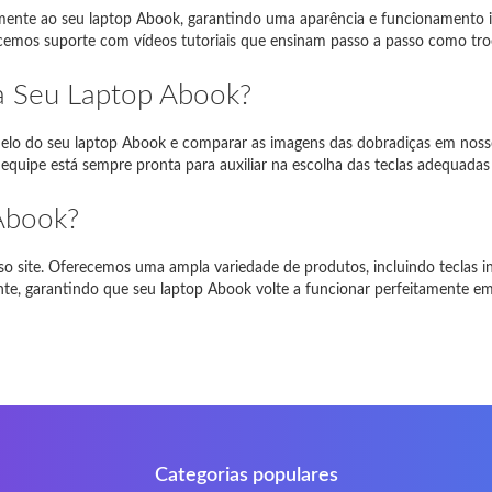
amente ao seu laptop Abook, garantindo uma aparência e funcionamento im
piron 17R
17R
recemos suporte com vídeos tutoriais que ensinam passo a passo como tro
Satellite L850-B206
L850
ra Seu Laptop Abook?
EE PC 1001HA
1001HA
modelo do seu laptop Abook e comparar as imagens das dobradiças em nosso
a equipe está sempre pronta para auxiliar na escolha das teclas adequadas 
NI 1018
1018
-Siemens Amilo A1451
A1451
Abook?
Se encontrar algum problema, por favor
contacte-nos
o site. Oferecemos uma ampla variedade de produtos, incluindo teclas i
ente, garantindo que seu laptop Abook volte a funcionar perfeitamente 
Categorias populares