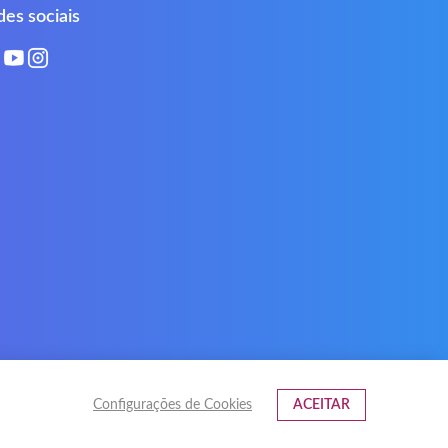
Philips
PowerPro
es sociais
Roccat
RoverBook
Sotec
SPC
Terra mobile
ThundeRobot
VAVA
VIA
Xeron
Xiaomi
Configurações de Cookies
ACEITAR