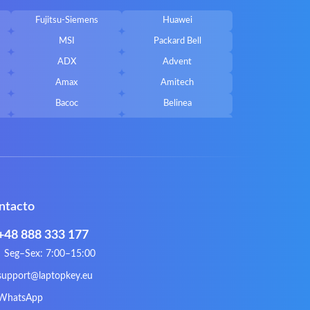
Fujitsu-Siemens
Huawei
MSI
Packard Bell
ADX
Advent
Amax
Amitech
Bacoc
Belinea
Callifornia Acces
Chembook
Corsair
Cybercom
ECS
eMachines
Gateway
Gembird
ntacto
Hykker
Hyperdata
Issam
iWantit
+48 888 333 177
Kurio
Labtec
Seg–Sex: 7:00–15:00
Lynx
Magic Wings
support@laptopkey.eu
Natec
Natec Genesis
WhatsApp