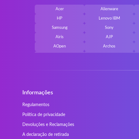
Acer
Alienware
HP
Lenovo IBM
Samsung
Sony
Airis
AJP
AOpen
Archos
Belkin
Benq
Cherry
Chiligreen
Cybersystem
Diablo
Ergo
Essentiel
Informações
Gericom
Getac
HyperX
Inne / other / andere
Regulamentos
Kapok
Kenitec
Política de privacidade
Laser
LEICKE
Devoluções e Reclamações
Maxdata
Mediacom
A declaração de retirada