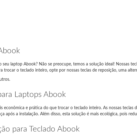
 Abook
seu laptop Abook? Não se preocupe, temos a solução ideal! Nossas teclas
Abaixo estão exemplos de entradas corretas:
 trocar o teclado inteiro, opte por nossas teclas de reposição, uma alter
utros.
o portátil
O que inserir
 para Laptops Abook
Thinkpad EDGE E120
E120
 econômica e prática do que trocar o teclado inteiro. As nossas teclas 
pire 5738
5738
após a instalação. Além disso, esta solução é mais ecológica, pois reduz
io SVE1111M1E
SVE11
ição para Teclado Abook
g NP350E5C-A05PL
NP350E5C