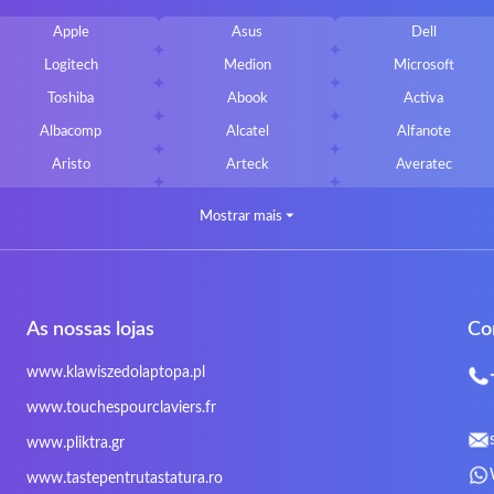
Apple
Asus
Dell
Logitech
Medion
Microsoft
Toshiba
Abook
Activa
Albacomp
Alcatel
Alfanote
Aristo
Arteck
Averatec
Bluedisk
Bluestork
Bullmann
Mostrar mais
⏷
CLASSMATE
Clevo
Compal
DIGMA
DTK Maxforce
dukaBOX
Fosa
Founder
Fusion Aspect
As nossas lojas
Co
Gigabyte
Haier
Hama
Inphic
Iradium
Iridium Mesh Pegasus
www.klawiszedolaptopa.pl
Kensington
Kids Keyboard
KuGi
www.touchespourclaviers.fr
LG
Lifetec
Lion
www.pliktra.gr
Mitac
Moobom
MS-TECH
www.tastepentrutastatura.ro