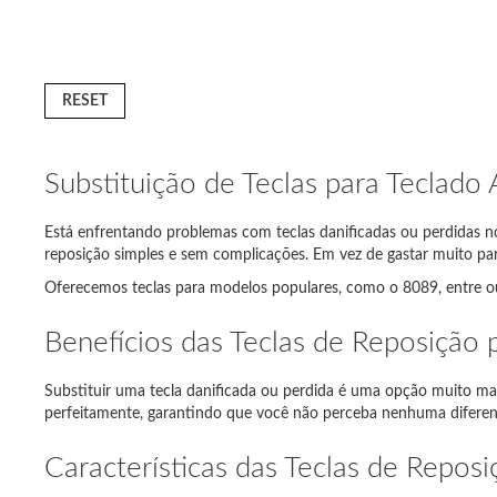
RESET
Substituição de Teclas para Teclado
Está enfrentando problemas com teclas danificadas ou perdidas no 
reposição simples e sem complicações. Em vez de gastar muito para
Oferecemos teclas para modelos populares, como o 8089, entre o
Modelo d
Benefícios das Teclas de Reposição
Lenovo 
Substituir uma tecla danificada ou perdida é uma opção muito mais
Acer As
perfeitamente, garantindo que você não perceba nenhuma diferença 
Sony Va
Características das Teclas de Repos
Samsun