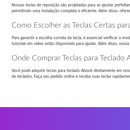
Nossas teclas de reposição são projetadas para se ajustar perfeit
Dell Ins
permitindo uma instalação completa e eficiente. Além disso, ofe
Toshiba 
Como Escolher as Teclas Certas pa
Asus E
Para garantir a escolha correta da tecla, é essencial verificar o 
tutoriais em vídeo estão disponíveis para ajudar. Além disso, noss
DELL MI
Fujitsu
Onde Comprar Teclas para Teclado 
Você pode adquirir teclas para teclado Abook diretamente em noss
de teclados. Faça seu pedido online e receba suas teclas rapidam