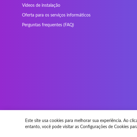
Nec Versa
Network
Vídeos de instalação
Prowise
QPAD
Oferta para os serviços informáticos
Sager
Sandstrom
Perguntas frequentes (FAQ)
SteelSeries
Stone
Tracer
Tronic5
Vortex
Wistron
Este site usa cookies para melhorar sua experiência. Ao c
entanto, você pode visitar as Configurações de Cookies pa
© 2026 Teclasparateclado.pt Todos os direitos reservados.