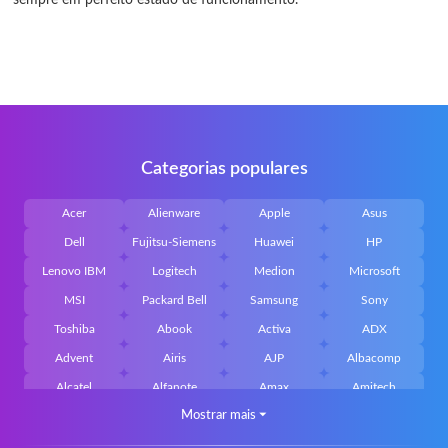
sempre em perfeito estado de funcionamento.
Categorias populares
Acer
Alienware
Apple
Asus
Dell
Fujitsu-Siemens
Huawei
HP
Lenovo IBM
Logitech
Medion
Microsoft
MSI
Packard Bell
Samsung
Sony
Toshiba
Abook
Activa
ADX
Advent
Airis
AJP
Albacomp
Alcatel
Alfanote
Amax
Amitech
Mostrar mais
⏷
AOpen
Archos
Aristo
Arteck
Averatec
Bacoc
Belinea
Belkin