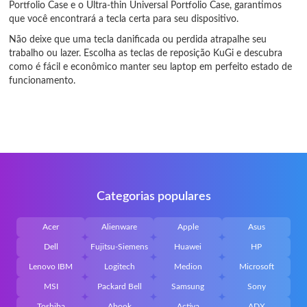
Portfolio Case e o Ultra-thin Universal Portfolio Case, garantimos
que você encontrará a tecla certa para seu dispositivo.
Não deixe que uma tecla danificada ou perdida atrapalhe seu
trabalho ou lazer. Escolha as teclas de reposição KuGi e descubra
como é fácil e econômico manter seu laptop em perfeito estado de
funcionamento.
Categorias populares
Acer
Alienware
Apple
Asus
Dell
Fujitsu-Siemens
Huawei
HP
Lenovo IBM
Logitech
Medion
Microsoft
MSI
Packard Bell
Samsung
Sony
Toshiba
Abook
Activa
ADX