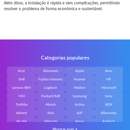
Além disso, a instalação é rápida e sem complicações, permitindo
resolver o problema de forma econômica e sustentável.
Categorias populares
Acer
Alienware
Apple
Asus
Dell
Fujitsu-Siemens
Huawei
HP
Lenovo IBM
Logitech
Medion
Microsoft
MSI
Packard Bell
Samsung
Sony
Toshiba
Abook
Activa
ADX
Advent
Airis
AJP
Albacomp
Alcatel
Alfanote
Amax
Amitech
Mostrar mais
⏷
AOpen
Archos
Aristo
Arteck